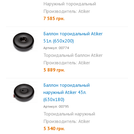
Наружный тороидальный
баллон Atiker 76л (720×240)...
Производитель: Atiker
7 585 грн.
Баллон тороидальный Аtiker
51л. (650х200)
Артикул: 00774
Тороидальный баллон Atiker
51л (650×200) - это...
Производитель: Atiker
5 889 грн.
Баллон тороидальный
наружный Аtiker 43л.
(630х180)
Артикул: 00795
Тороидальный наружный
баллон Atiker 43л (630x180)...
Производитель: Atiker
5 340 грн.