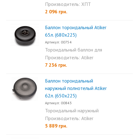
баллон ХПТ 20л...
Производитель: ХПТ
2 096 грн.
Баллон тороидальный Аtiker
65л. (680х225)
Артикул: 00754
Тороидальный баллон для
пропана Atiker 65л
Производитель: Atiker
(680×225)...
7 236 грн.
Баллон тороидальный
наружный полнотелый Аtiker
62л. (650х225)
Артикул: 00843
Тороидальный наружный
полнотелый баллон Atiker...
Производитель: Atiker
5 889 грн.