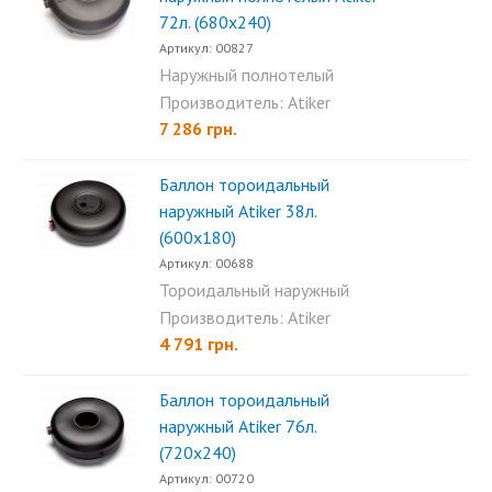
72л. (680х240)
Артикул: 00827
Наружный полнотелый
тороидальный баллон Atiker...
Производитель: Atiker
7 286 грн.
Баллон тороидальный
наружный Аtiker 38л.
(600х180)
Артикул: 00688
Тороидальный наружный
баллон Atiker 38л (600x180)...
Производитель: Atiker
4 791 грн.
Баллон тороидальный
наружный Аtiker 76л.
(720х240)
Артикул: 00720