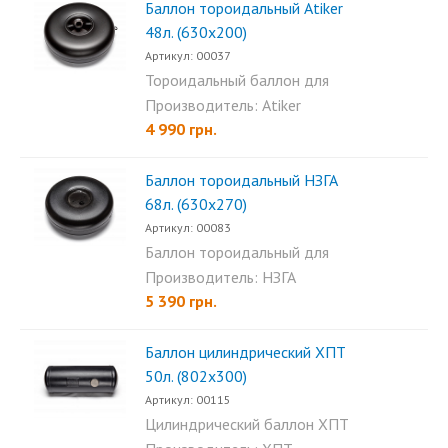
Баллон тороидальный Аtiker
48л. (630х200)
Артикул: 00037
Тороидальный баллон для
пропана Atiker 48л
Производитель: Atiker
(630×200)...
4 990 грн.
Баллон тороидальный НЗГА
68л. (630х270)
Артикул: 00083
Баллон тороидальный для
пропана НЗГА 68л...
Производитель: НЗГА
5 390 грн.
Баллон цилиндрический ХПТ
50л. (802х300)
Артикул: 00115
Цилиндрический баллон ХПТ