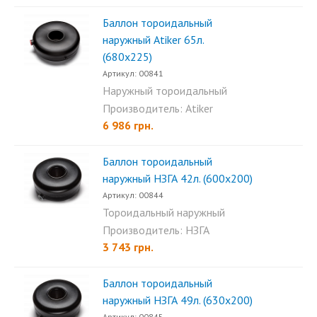
Баллон тороидальный
наружный Аtiker 65л.
(680х225)
Артикул: 00841
Наружный тороидальный
пропановый баллон Atiker...
Производитель: Atiker
6 986 грн.
Баллон тороидальный
наружный НЗГА 42л. (600х200)
Артикул: 00844
Тороидальный наружный
баллон НЗГА 42л. (600х200)...
Производитель: НЗГА
3 743 грн.
Баллон тороидальный
наружный НЗГА 49л. (630х200)
Артикул: 00845