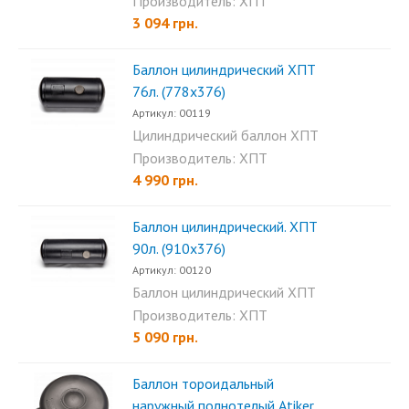
50л. (802х300)...
Производитель: ХПТ
3 094 грн.
Баллон цилиндрический ХПТ
76л. (778х376)
Артикул: 00119
Цилиндрический баллон ХПТ
76л. (778х376)...
Производитель: ХПТ
4 990 грн.
Баллон цилиндрический. ХПТ
90л. (910х376)
Артикул: 00120
Баллон цилиндрический ХПТ
90л. (910х376)...
Производитель: ХПТ
5 090 грн.
Баллон тороидальный
наружный полнотелый Аtiker