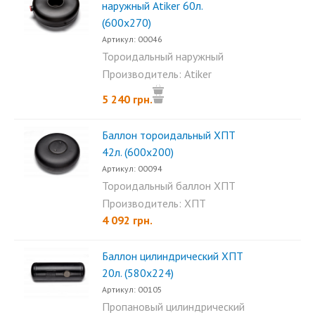
наружный Аtiker 60л.
(600х270)
Артикул: 00046
Тороидальный наружный
баллон Atiker 60л (600×270)...
Производитель: Atiker
5 240 грн.
Баллон тороидальный ХПТ
42л. (600х200)
Артикул: 00094
Тороидальный баллон ХПТ
42л. (600х200)...
Производитель: ХПТ
4 092 грн.
Баллон цилиндрический ХПТ
20л. (580х224)
Артикул: 00105
Пропановый цилиндрический