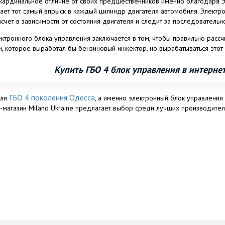
кардинальное отличие от своих предшественников именно благодаря 
ает тот самый впрыск в каждый цилиндр двигателя автомобиля. Электро
асчет в зависимости от состояния двигателя и следит за последователь
ктронного блока управления заключается в том, чтобы правильно рассчи
и, которое выработал бы бензиновый инжектор, но вырабатываться этот
Купить ГБО 4 блок управления в интернет
ГБО 4 поколения Одесса
для
, а именно электронный блок управления 
т-магазин Milano Ukraine предлагает выбор среди лучших производите
и другими.
ут заказать ГБО этих производителей с доставкой по любому адресу.
ить электронику ГБО, обратите внимание на такие параметры: материал (
я срабатывания и продолжительность работы.