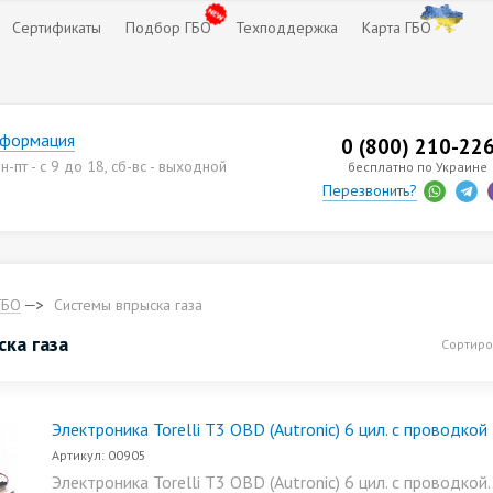
Сертификаты
Подбор ГБО
Техподдержка
Карта ГБО
нформация
0 (800) 210-22
-пт - с 9 до 18, сб-вс - выходной
бесплатно по Украине
Перезвонить?
ГБО
Cистемы впрыска газа
ка газа
Сортиро
Электроника Torelli T3 OBD (Autronic) 6 цил. с проводкой
Артикул: 00905
Электроника Torelli T3 OBD (Autronic) 6 цил. с проводкой..