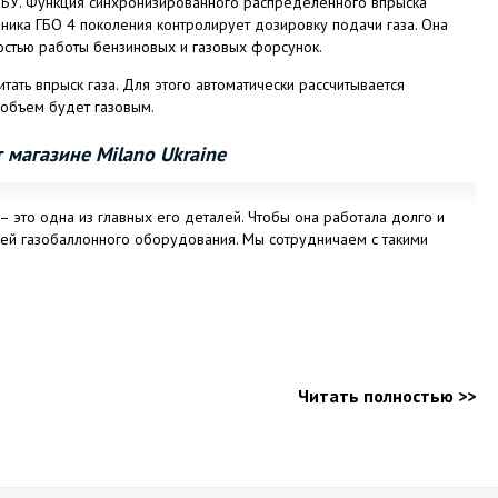
ЭБУ. Функция синхронизированного распределенного впрыска
ника ГБО 4 поколения контролирует дозировку подачи газа. Она
ностью работы бензиновых и газовых форсунок.
тать впрыск газа. Для этого автоматически рассчитывается
 объем будет газовым.
 магазине Milano Ukraine
– это одна из главных его деталей. Чтобы она работала долго и
лей газобаллонного оборудования. Мы сотрудничаем с такими
Читать полностью >>
предпочтительно сталь), способность фильтрации газа, что подается