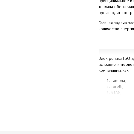
принципиальное и 
топлива обеспечив
производит этот р
Главная задача эле
количество энерги
Электроника ГБО 
исправно, интерне
компаниями, как:
Tamona,
Torelli,
STAG,
KME,
Zenith PRO 
Жители Одессы мог
Если вы хотите куп
на форсунки, врем