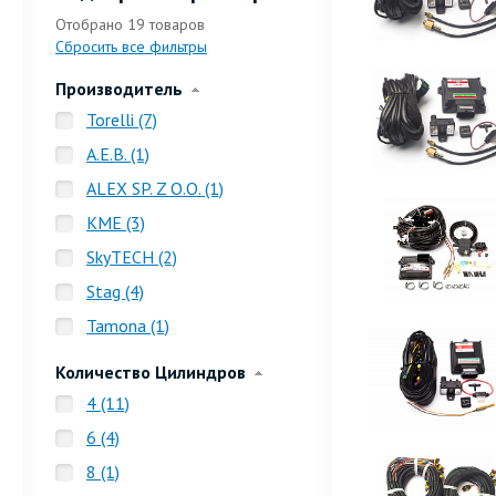
Отобрано
19 товаров
Сбросить все фильтры
Производитель
Torelli (7)
A.E.B. (1)
ALEX SP. Z O.O. (1)
KME (3)
SkyTECH (2)
Stag (4)
Tamona (1)
Количество Цилиндров
4 (11)
6 (4)
8 (1)