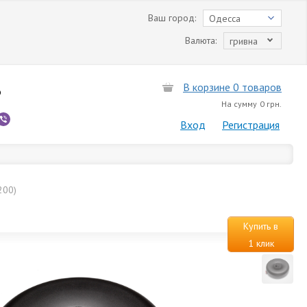
Ваш город:
Одесса
Валюта:
гривна
В корзине 0 товаров
6
На сумму
0 грн.
Вход
Регистрация
200)
Купить в
1 клик