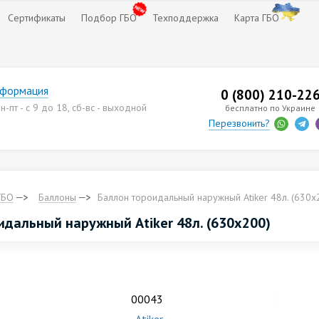
Сертификаты
Подбор ГБО
Техподдержка
Карта ГБО
нформация
0 (800) 210-22
-пт - с 9 до 18, сб-вс - выходной
бесплатно по Украине
Перезвонить?
ГБО
Баллоны
Баллон тороидальный наружный Аtiker 48л. (630х
идальный наружный Аtiker 48л. (630х200)
.
00043