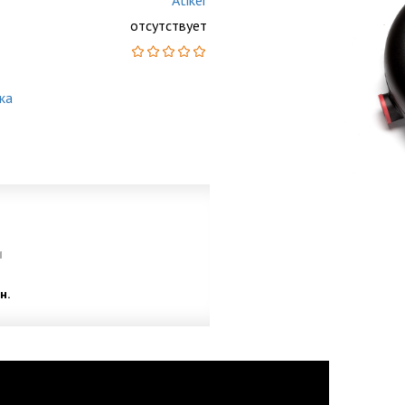
Atiker
отсутствует
ка
и
н.