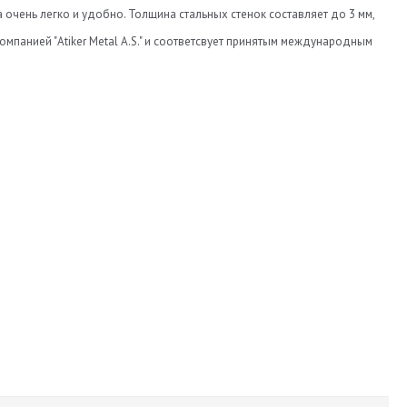
очень легко и удобно. Толщина стальных стенок составляет до 3 мм,
мпанией "Atiker Metal A.S." и соответсвует принятым международным
630
200
48
Atiker