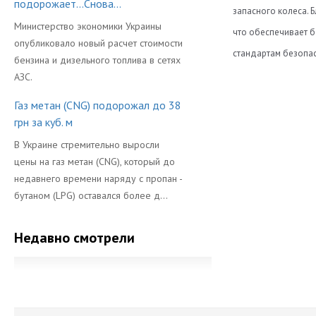
подорожает...Снова...
запасного колеса. 
Министерство экономики Украины
что обеспечивает б
опубликовало новый расчет стоимости
стандартам безопас
бензина и дизельного топлива в сетях
Диаметр
АЗС.
Длина
Газ метан (CNG) подорожал до 38
грн за куб. м
Объем Баллон
В Украине стремительно выросли
Производител
цены на газ метан (CNG), который до
недавнего времени наряду с пропан -
бутаном (LPG) оставался более д...
Недавно смотрели