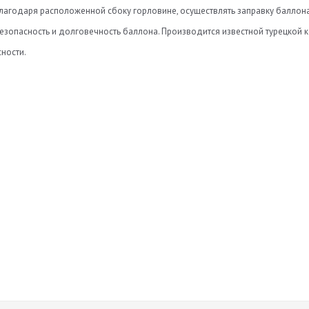
Благодаря расположенной сбоку горловине, осуществлять заправку баллона 
езопасность и долговечность баллона. Производится известной турецкой ко
ности.
Нет отзывов
а
Оставить отзыв
ь