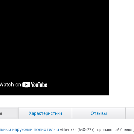
е
Характеристики
Отзывы
льный наружный полнотелый
Atiker 57л (630×225) - пропановый балло