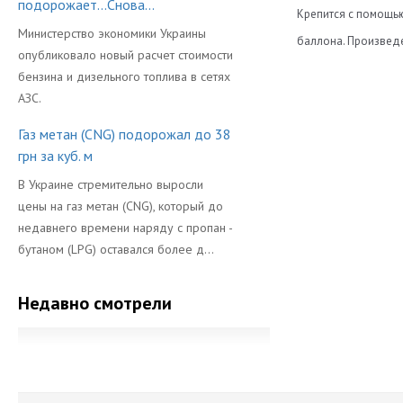
подорожает...Снова...
Крепится с помощью
Министерство экономики Украины
баллона. Произведе
опубликовало новый расчет стоимости
Диаметр
бензина и дизельного топлива в сетях
АЗС.
Длина
Газ метан (CNG) подорожал до 38
Объем Баллон
грн за куб. м
Производител
В Украине стремительно выросли
цены на газ метан (CNG), который до
недавнего времени наряду с пропан -
бутаном (LPG) оставался более д...
Недавно смотрели