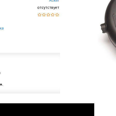
Atiker
отсутствует
ка
и
н.