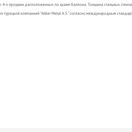
 4-х проушин, расположенных по краям баллона. Толщина стальных стенок 
н турецкой компанией "Atiker Metal A.S." согласно международным стандар
Нет отзывов
а
Оставить отзыв
ь