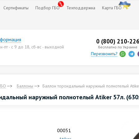
Сертификаты
Подбор ГБО
Техподдержка
Карта ГБО
нформация
0 (800) 210-22
-пт - с 9 до 18, сб-вс - выходной
бесплатно по Украине
Перезвонить?
ГБО
Баллоны
Баллон тороидальный наружный полнотелый Аtiker
идальный наружный полнотелый Аtiker 57л. (630
.
00051