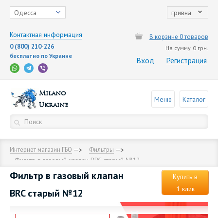
Одесса
гривна
Контактная информация
В корзине 0 товаров
0 (800) 210-226
На сумму
0 грн.
бесплатно по Украине
Вход
Регистрация
Milano
Меню
Каталог
Ukraine
Интернет магазин ГБО
Фильтры
Фильтр в газовый клапан BRC старый №12
Фильтр в газовый клапан
Купить в
1 клик
BRC старый №12