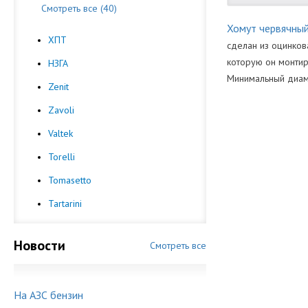
Смотреть все (40)
Хомут червячны
ХПТ
сделан из оцинков
которую он монтир
НЗГА
Минимальный диаме
Zenit
Вид Комплект
Zavoli
Valtek
Torelli
Tomasetto
Tartarini
Новости
Смотреть все
На АЗС бензин