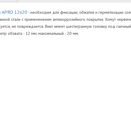
й APRO 12х20
- необходим для фиксации, обжатия и герметизации сое
анной стали с применененим антикоррозийного покрытия. Хомут червяч
уется, не повреждается. Винт имеет шестигранную головку под гаечный
тр обхвата - 12 мм, максимальный - 20 мм.
ующих
Нет отзывов
Оставить отзыв